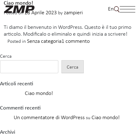
Skip
Ciao mondo!
En
to
28 Aprile 2023
zampieri
Posted on
by
content
Ti diamo il benvenuto in WordPress. Questo è il tuo primo
articolo. Modificalo o eliminalo e quindi inizia a scrivere!
su
Senza categoria
1 commento
Posted in
Ciao
mondo!
Cerca
Cerca
Articoli recenti
Ciao mondo!
Commenti recenti
Un commentatore di WordPress
Ciao mondo!
su
Archivi