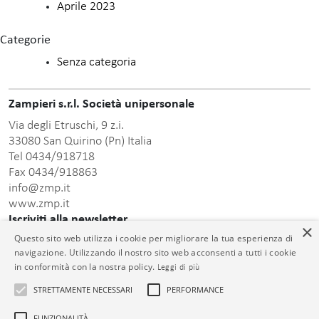
Aprile 2023
Categorie
Senza categoria
Zampieri s.r.l. Società unipersonale
Via degli Etruschi, 9 z.i.
33080 San Quirino (Pn) Italia
Tel 0434/918718
Fax 0434/918863
info@zmp.it
www.zmp.it
Iscriviti alla newsletter
×
Questo sito web utilizza i cookie per migliorare la tua esperienza di
Inserisci indirizzo Email
navigazione. Utilizzando il nostro sito web acconsenti a tutti i cookie
in conformità con la nostra policy.
Leggi di più
STRETTAMENTE NECESSARI
PERFORMANCE
FUNZIONALITÀ