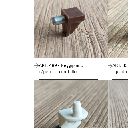
ART. 489 -
Reggipiano
ART. 35
c/perno in metallo
squadre