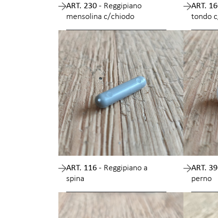
ART. 230 -
Reggipiano
ART. 16
mensolina c/chiodo
tondo c
ART. 116 -
Reggipiano a
ART. 39
spina
perno