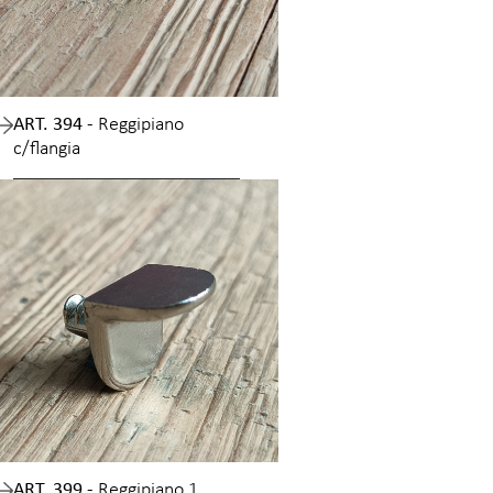
ART. 394 -
Reggipiano
c/flangia
ART. 399 -
Reggipiano 1