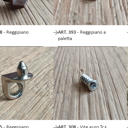
8 -
Reggipiano
ART. 393 -
Reggipiano a
paletta
5 -
Reggipiano
ART. 308 -
Vite euro Tc+