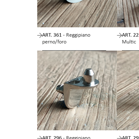
ART. 361 -
Reggipiano
ART. 22
perno/foro
Multic
ART. 296 -
Reggipiano
ART. 29