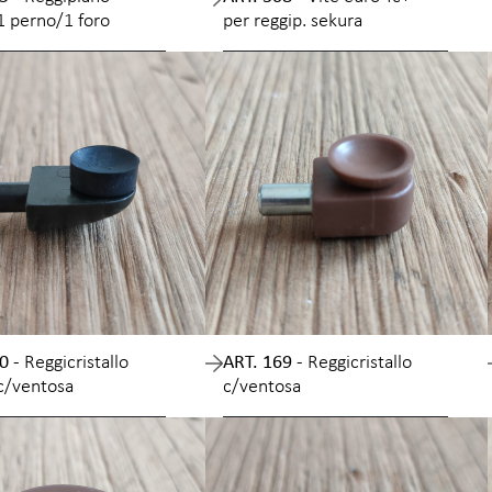
1 perno/1 foro
per reggip. sekura
0 -
Reggicristallo
ART. 169 -
Reggicristallo
c/ventosa
c/ventosa