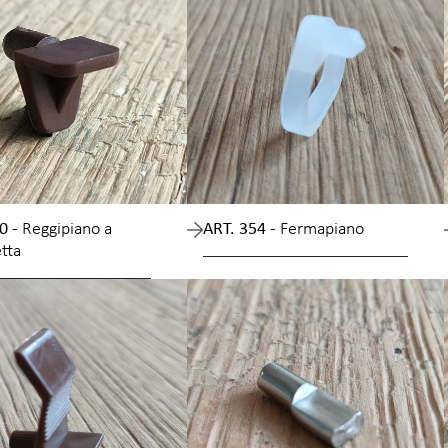
0 -
Reggipiano a
ART. 354 -
Fermapiano
tta