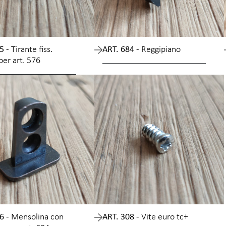
5 -
Tirante fiss.
ART. 684 -
Reggipiano
per art. 576
6 -
Mensolina con
ART. 308 -
Vite euro tc+