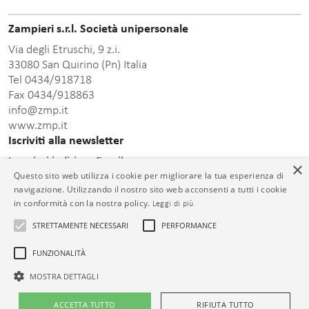
Zampieri s.r.l. Società unipersonale
Via degli Etruschi, 9 z.i.
33080 San Quirino (Pn) Italia
Tel 0434/918718
Fax 0434/918863
info@zmp.it
www.zmp.it
Iscriviti alla newsletter
Inserisci indirizzo Email
×
Questo sito web utilizza i cookie per migliorare la tua esperienza di
navigazione. Utilizzando il nostro sito web acconsenti a tutti i cookie
in conformità con la nostra policy.
Leggi di più
STRETTAMENTE NECESSARI
PERFORMANCE
informativa sulla
Dopo aver preso visione della presente
FUNZIONALITÀ
privacy
acconsento al trattamento dei dati personali comunicati.
MOSTRA DETTAGLI
© Zampieri s.r.l. Unipersonale C.F. e P.IVA 01399000932 Cap. Soc. €
26.000,00 i.v. Reg. Impr. PN 01399000932 R.E.A. PN-73913
ACCETTA TUTTO
RIFIUTA TUTTO