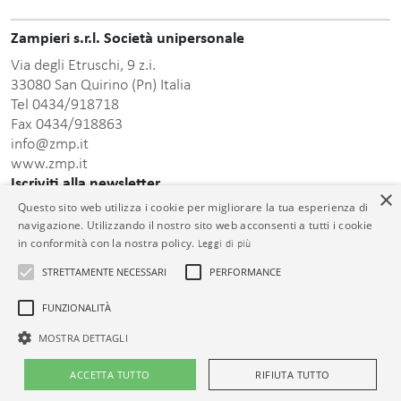
Zampieri s.r.l. Società unipersonale
Via degli Etruschi, 9 z.i.
33080 San Quirino (Pn) Italia
Tel 0434/918718
Fax 0434/918863
info@zmp.it
www.zmp.it
Iscriviti alla newsletter
×
Questo sito web utilizza i cookie per migliorare la tua esperienza di
Inserisci indirizzo Email
navigazione. Utilizzando il nostro sito web acconsenti a tutti i cookie
in conformità con la nostra policy.
Leggi di più
STRETTAMENTE NECESSARI
PERFORMANCE
FUNZIONALITÀ
informativa sulla
Dopo aver preso visione della presente
privacy
acconsento al trattamento dei dati personali comunicati.
MOSTRA DETTAGLI
© Zampieri s.r.l. Unipersonale C.F. e P.IVA 01399000932 Cap. Soc. €
ACCETTA TUTTO
RIFIUTA TUTTO
26.000,00 i.v. Reg. Impr. PN 01399000932 R.E.A. PN-73913