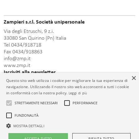
Zampieri s.r.l. Società unipersonale
Via degli Etruschi, 9 z.i.
33080 San Quirino (Pn) Italia
Tel 0434/918718
Fax 0434/918863
info@zmp.it
www.zmp.it
Iscriviti alla newsletter
×
Questo sito web utilizza i cookie per migliorare la tua esperienza di
Inserisci indirizzo Email
navigazione. Utilizzando il nostro sito web acconsenti a tutti i cookie
in conformità con la nostra policy.
Leggi di più
STRETTAMENTE NECESSARI
PERFORMANCE
FUNZIONALITÀ
informativa sulla
Dopo aver preso visione della presente
privacy
acconsento al trattamento dei dati personali comunicati.
MOSTRA DETTAGLI
© Zampieri s.r.l. Unipersonale C.F. e P.IVA 01399000932 Cap. Soc. €
ACCETTA TUTTO
RIFIUTA TUTTO