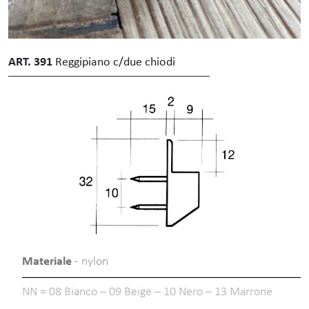
ART. 391
Reggipiano c/due chiodi
Materiale
- nylon
NN = 08 Bianco – 09 Beige – 10 Nero – 13 Marrone