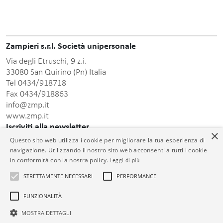
Zampieri s.r.l. Società unipersonale
Via degli Etruschi, 9 z.i.
33080 San Quirino (Pn) Italia
Tel 0434/918718
Fax 0434/918863
info@zmp.it
www.zmp.it
Iscriviti alla newsletter
×
Questo sito web utilizza i cookie per migliorare la tua esperienza di
Inserisci indirizzo Email
navigazione. Utilizzando il nostro sito web acconsenti a tutti i cookie
in conformità con la nostra policy.
Leggi di più
STRETTAMENTE NECESSARI
PERFORMANCE
FUNZIONALITÀ
informativa sulla
Dopo aver preso visione della presente
privacy
acconsento al trattamento dei dati personali comunicati.
MOSTRA DETTAGLI