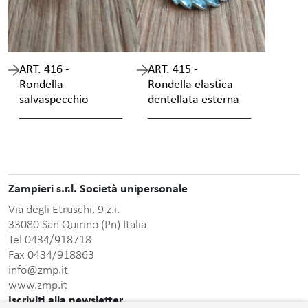
ART. 416 -
ART. 415 -
Rondella
Rondella elastica
salvaspecchio
dentellata esterna
Zampieri s.r.l. Società unipersonale
Via degli Etruschi, 9 z.i.
33080 San Quirino (Pn) Italia
Tel 0434/918718
Fax 0434/918863
info@zmp.it
www.zmp.it
Iscriviti alla newsletter