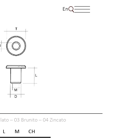
En
ato – 03 Brunito – 04 Zincato
L
M
CH