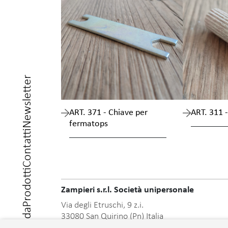
Newsletter
ART. 371 - Chiave per
ART. 311 -
fermatops
Contatti
Prodotti
Zampieri s.r.l. Società unipersonale
Via degli Etruschi, 9 z.i.
Azienda
33080 San Quirino (Pn) Italia
Tel 0434/918718