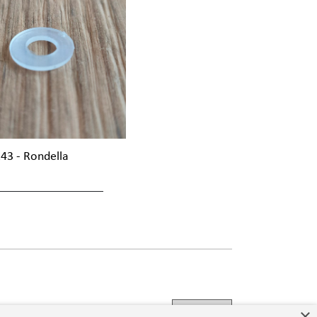
143 - Rondella
×