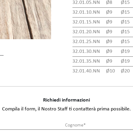
32.01.05.NN
Ø8
Ø15
32.01.10.NN
Ø9
Ø15
32.01.15.NN
Ø9
Ø15
32.01.20.NN
Ø9
Ø15
32.01.25.NN
Ø9
Ø15
32.01.30.NN
Ø9
Ø19
32.01.35.NN
Ø9
Ø19
32.01.40.NN
Ø10
Ø20
Richiedi informazioni
Compila il form, il Nostro Staff ti contatterà prima possibile.