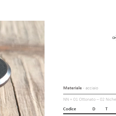
Materiale
- acciaio
NN = 01 Ottonato – 02 Nichel
Codice
D
T