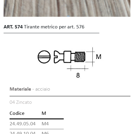
ART. 574
Tirante metrico per art. 576
Materiale
- acciaio
04 Zincato
Codice
M
24.49.05.04
M4
24.49.10.04
M6