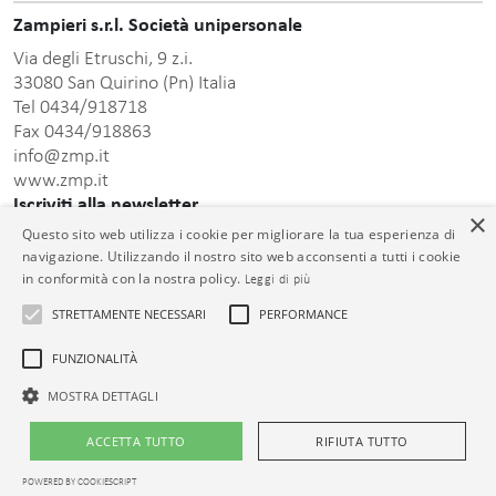
Zampieri s.r.l. Società unipersonale
Via degli Etruschi, 9 z.i.
33080 San Quirino (Pn) Italia
Tel 0434/918718
Fax 0434/918863
info@zmp.it
www.zmp.it
Iscriviti alla newsletter
×
Questo sito web utilizza i cookie per migliorare la tua esperienza di
Inserisci indirizzo Email
navigazione. Utilizzando il nostro sito web acconsenti a tutti i cookie
in conformità con la nostra policy.
Leggi di più
STRETTAMENTE NECESSARI
PERFORMANCE
FUNZIONALITÀ
informativa sulla
Dopo aver preso visione della presente
privacy
acconsento al trattamento dei dati personali comunicati.
MOSTRA DETTAGLI
© Zampieri s.r.l. Unipersonale C.F. e P.IVA 01399000932 Cap. Soc. €
ACCETTA TUTTO
RIFIUTA TUTTO
26.000,00 i.v. Reg. Impr. PN 01399000932 R.E.A. PN-73913
POWERED BY COOKIESCRIPT
Termini d’uso
|
Privacy policy
|
Cookie policy