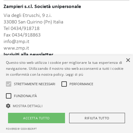
Zampieri s.r.l. Società unipersonale
Via degli Etruschi, 9 z.i.
33080 San Quirino (Pn) Italia
Tel 0434/918718
Fax 0434/918863
info@zmp.it
www.zmp.it
Iscriviti alla newsletter
×
Questo sito web utilizza i cookie per migliorare la tua esperienza di
Inserisci indirizzo Email
navigazione. Utilizzando il nostro sito web acconsenti a tutti i cookie
in conformità con la nostra policy.
Leggi di più
STRETTAMENTE NECESSARI
PERFORMANCE
FUNZIONALITÀ
informativa sulla
Dopo aver preso visione della presente
privacy
acconsento al trattamento dei dati personali comunicati.
MOSTRA DETTAGLI
© Zampieri s.r.l. Unipersonale C.F. e P.IVA 01399000932 Cap. Soc. €
ACCETTA TUTTO
RIFIUTA TUTTO
26.000,00 i.v. Reg. Impr. PN 01399000932 R.E.A. PN-73913
POWERED BY COOKIESCRIPT
Termini d’uso
|
Privacy policy
|
Cookie policy