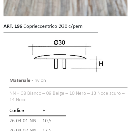
ART. 196
Coprieccentrico Ø30 c/perni
Materiale
- nylon
NN = 08 Bianco – 09 Beige – 10 Nero – 13 Noce scuro –
14 Noce
Codice
H
26.04.01.NN
10,5
26.04.02.NN
17,5